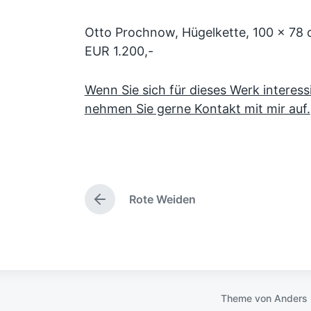
Otto Prochnow, Hügelkette, 100 x 78 c
EUR 1.200,-
Wenn Sie sich für dieses Werk interess
nehmen Sie gerne Kontakt mit mir auf.
Rote Weiden
V
o
r
h
e
r
i
Theme von
Anders 
g