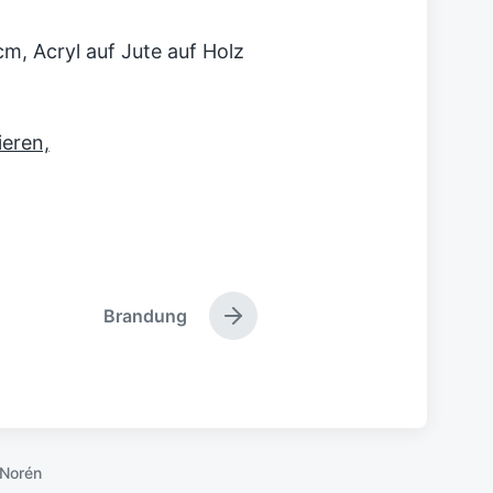
m, Acryl auf Jute auf Holz
ieren,
Brandung
N
ä
c
h
s
t
e
Norén
r