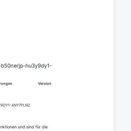
-b50nerjp-hu3y9dy1-
rungen
Version
Y9DY1-4NY7PLN2
ktionen und sind für die