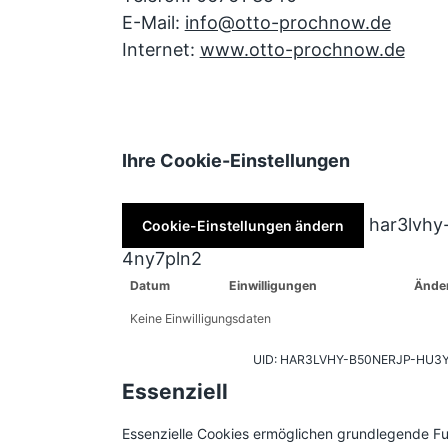
E-Mail:
info@otto-prochnow.de
Internet:
www.otto-prochnow.de
Ihre Cookie-Einstellungen
har3lvhy
Cookie-Einstellungen ändern
4ny7pln2
Datum
Einwilligungen
Ände
Keine Einwilligungsdaten
UID: HAR3LVHY-B50NERJP-HU3
Essenziell
Essenzielle Cookies ermöglichen grundlegende Fun