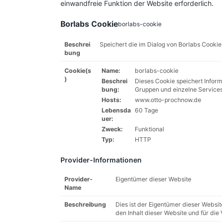
einwandfreie Funktion der Website erforderlich.
Borlabs Cookie
borlabs-cookie
Beschrei
Speichert die im Dialog von Borlabs Cooki
bung
Cookie(s
Name:
borlabs-cookie
)
Beschrei
Dieses Cookie speichert Inform
bung:
Gruppen und einzelne Services
Hosts:
www.otto-prochnow.de
Lebensda
60 Tage
uer:
Zweck:
Funktional
Typ:
HTTP
Provider-Informationen
Provider-
Eigentümer dieser Website
Name
Beschreibung
Dies ist der Eigentümer dieser Website
den Inhalt dieser Website und für die