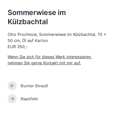
Sommerwiese im
Külzbachtal
Otto Prochnow, Sommerwiese im Külzbachtal, 70 x
50 cm, Öl auf Karton
EUR 350,-
Wenn Sie sich für dieses Werk interessieren,
nehmen Sie gerne Kontakt mit mir auf.
Bunter Strauß
V
o
r
Rapsfeld
N
h
ä
e
c
r