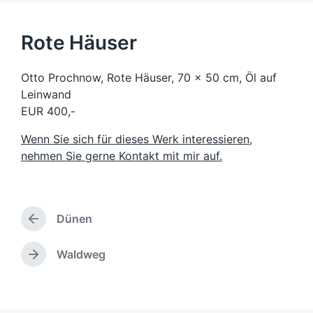
Rote Häuser
Otto Prochnow, Rote Häuser, 70 x 50 cm, Öl auf
Leinwand
EUR 400,-
Wenn Sie sich für dieses Werk interessieren,
nehmen Sie gerne Kontakt mit mir auf.
Dünen
V
o
r
Waldweg
N
h
ä
e
c
r
h
i