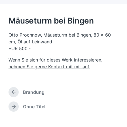
Mäuseturm bei Bingen
Otto Prochnow, Mäuseturm bei Bingen, 80 x 60
cm, Öl auf Leinwand
EUR 500,-
Wenn Sie sich für dieses Werk interessieren,
nehmen Sie gerne Kontakt mit mir auf.
Brandung
V
o
r
Ohne Titel
N
h
ä
e
c
r
h